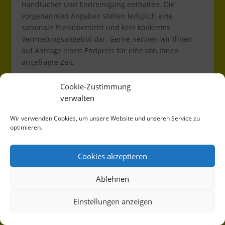
Handtücher und Endreinigung enthalten. Die
vorgenannten Angaben stellen lediglich eine
saisonale Preisübersicht und kein konkretes
Vermietungsangebot dar. Gerne nennen wir Ihnen
auf Anfrage einen Endpreis für eine von Ihnen
angefragte Zeit.
Ab 01.01.2024 erhebt die Stadt Chemnitz zusätzlich
Cookie-Zustimmung
eine Beherbergungssteuer von 5 % des
verwalten
Gesamtbetrages.
Wir verwenden Cookies, um unsere Website und unseren Service zu
Bitte berücksichtigen Sie, dass Haustiere nicht
optimieren.
gestattet sind.
Hier gehts zur Onlineanfrage.
Cookies akzeptieren
Impressum und Datenschutzerklärung
Ablehnen
Cookie-Richtlinie (EU)
Einstellungen anzeigen